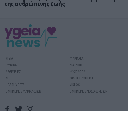
της ανθρώπινης ζωής
ΥΓΕΙΑ
ΦΑΡΜΑΚΑ
ΓΥΝΑΙΚΑ
ΔΙΑΤΡΟΦΗ
ΑΣΘΕΝΕΙΕΣ
ΨΥΧΟΛΟΓΙΑ
ΣΕΞ
ΟΜΟΙΟΠΑΘΗΤΙΚΗ
HEALTHY PETS
VIDEOS
ΕΦΗΜΕΡΙΕΣ ΦΑΡΜΑΚΕΙΩΝ
ΕΦΗΜΕΡΙΕΣ ΝΟΣΟΚΟΜΕΙΩΝ
COPYRIGHT 2020 | YGEIAMASNEWS.GR
ΟΡΟΙ ΧΡΗΣΗΣ