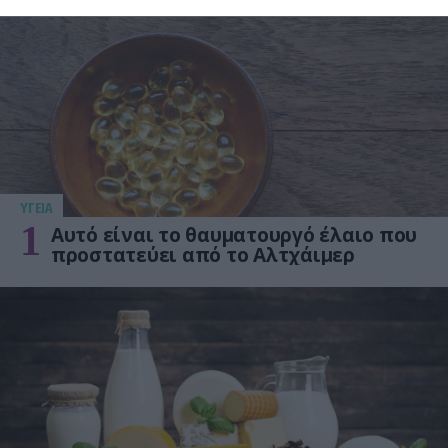
ΥΓΕΙΑ
1
Αυτό είναι το θαυματουργό έλαιο που
προστατεύει από το Αλτχάιμερ