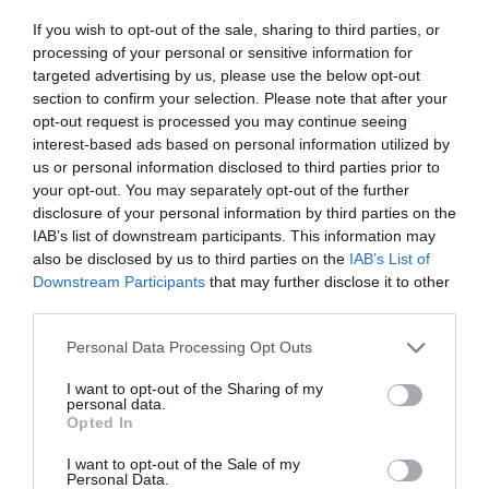
Δεν ήταν μόνο ηθικοί λόγοι: Γιατί
εξαφανίστηκε ο κανιβαλισμός από τις
If you wish to opt-out of the sale, sharing to third parties, or
ανθρώπινες κοινωνίες – Τι δείχνει νέα
processing of your personal or sensitive information for
έρευνα
targeted advertising by us, please use the below opt-out
section to confirm your selection. Please note that after your
opt-out request is processed you may continue seeing
interest-based ads based on personal information utilized by
us or personal information disclosed to third parties prior to
your opt-out. You may separately opt-out of the further
disclosure of your personal information by third parties on the
IAB’s list of downstream participants. This information may
also be disclosed by us to third parties on the
IAB’s List of
Downstream Participants
that may further disclose it to other
third parties.
01.08.2026
15:06
Αυτό είναι το σύμπτωμα του καρκίνου του
Please note that this website/app uses one or more Google
Personal Data Processing Opt Outs
δέρματος που μπορεί να εντοπιστεί στο
services and may gather and store information including but
κομμωτήριο! – Τι δείχνει νέα έρευνα
not limited to your visit or usage behaviour. You may click to
I want to opt-out of the Sharing of my
personal data.
grant or deny consent to Google and its third-party tags to
Opted In
use your data for below specified purposes in below Google
consent section.
I want to opt-out of the Sale of my
Personal Data.