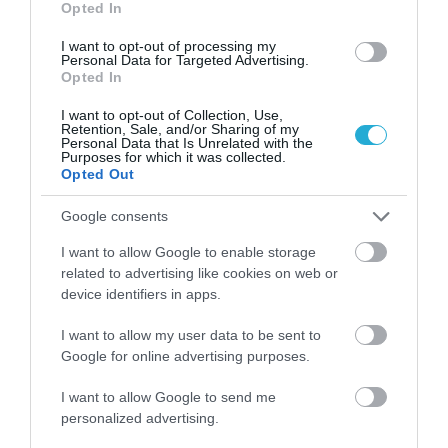
Opted In
I want to opt-out of processing my
Personal Data for Targeted Advertising.
Opted In
I want to opt-out of Collection, Use,
Retention, Sale, and/or Sharing of my
01.08.2026
12:11
Personal Data that Is Unrelated with the
Purposes for which it was collected.
Ξυπνάτε και σέρνεστε από την κούραση;
Opted Out
8+1 απλές κινήσεις για περισσότερη
ενέργεια από το πρωί
Google consents
I want to allow Google to enable storage
related to advertising like cookies on web or
device identifiers in apps.
I want to allow my user data to be sent to
Google for online advertising purposes.
I want to allow Google to send me
personalized advertising.
31.07.2026
15:11