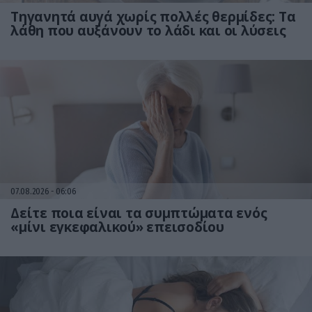
Τηγανητά αυγά χωρίς πολλές θερμίδες: Τα
λάθη που αυξάνουν το λάδι και οι λύσεις
07.08.2026
06:06
Δείτε ποια είναι τα συμπτώματα ενός
«μίνι εγκεφαλικού» επεισοδίου