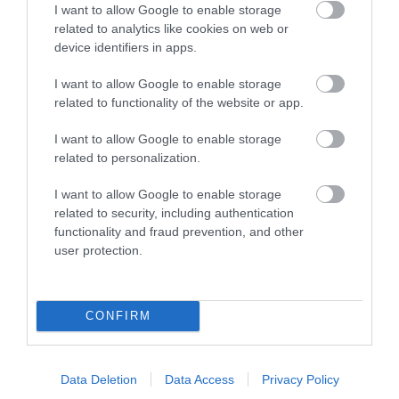
I want to allow Google to enable storage
Το σημάδι στο πόδι που μπορεί να κρύβει
related to analytics like cookies on web or
θρόμβωση
device identifiers in apps.
I want to allow Google to enable storage
related to functionality of the website or app.
I want to allow Google to enable storage
related to personalization.
I want to allow Google to enable storage
related to security, including authentication
functionality and fraud prevention, and other
31.07.2026
15:10
user protection.
Τι είναι η χολοκυστεκτομή στην οποία
υποβλήθηκε ο Μ.Χατζηγιάννης: Tα
συμπτώματα που οδηγούν στην επέμβαση
CONFIRM
ΔΗΜΟΦΙΛΗ
Data Deletion
Data Access
Privacy Policy