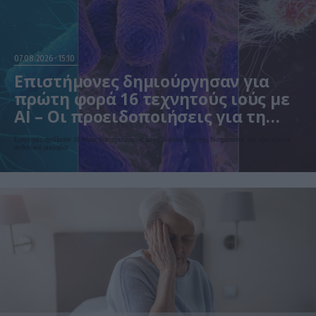
07.08.2026
15:10
Επιστήμονες δημιούργησαν για
πρώτη φορά 16 τεχνητούς ιούς με
AI – Οι προειδοποιήσεις για τη
βιοασφάλεια
Ερευνητές σχεδίασαν 16 νέους βακτηριοφάγους με τη βοήθεια Τεχνητής Νοημοσύνης που εξοντώνουν
ανθεκτικά μικρόβια