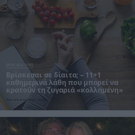
08.08.2026
21:05
Βρίσκεσαι σε δίαιτα; – 11+1
καθημερινά λάθη που μπορεί να
κρατούν τη ζυγαριά «κολλημένη»
Ποιες είναι οι συχνότερες «παγίδες»