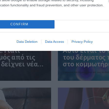
cation functionality and fraud prevention, and other user protection.
CONFIRM
Data Deletion
Data Access
Privacy Policy
01.08.2026
15:06
: Γιατί
Αυτό είναι το
μός από τις
του δέρματος 
 δείχνει νέα
στο κομμωτήρι
Ο καρκίνος του δέρματος είναι από τους πιο δι