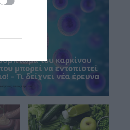
 σύμπτωμα του καρκίνου
που μπορεί να εντοπιστεί
ο! – Τι δείχνει νέα έρευνα
αδεδομένους τύπους καρκίνου