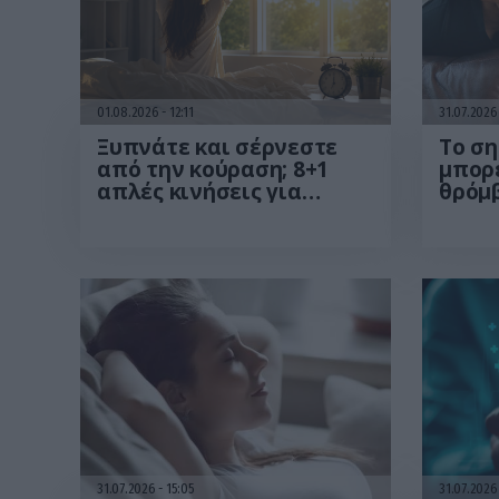
01.08.2026
12:11
31.07.202
Ξυπνάτε και σέρνεστε
Το ση
από την κούραση; 8+1
μπορε
απλές κινήσεις για
θρόμ
περισσότερη ενέργεια
από το πρωί
31.07.2026
15:05
31.07.202