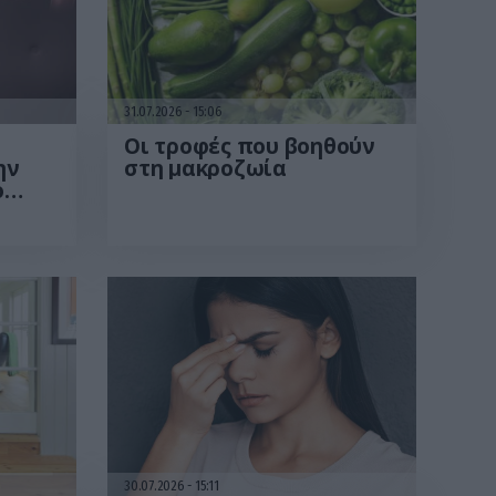
31.07.2026
15:06
Οι τροφές που βοηθούν
ην
στη μακροζωία
ο
βαση
30.07.2026
15:11