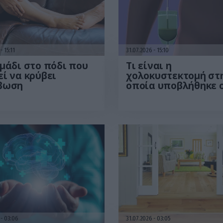
6
15:11
31.07.2026
15:10
μάδι στο πόδι που
Τι είναι η
ί να κρύβει
χολοκυστεκτομή στ
βωση
οποία υποβλήθηκε 
Μ.Χατζηγιάννης: Tα
συμπτώματα που
οδηγούν στην επέμ
6
03:06
31.07.2026
03:05