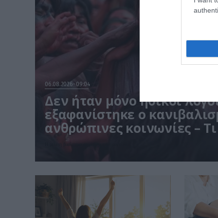
authenti
06.08.2026
09:04
Δεν ήταν μόνο ηθικοί λόγοι
εξαφανίστηκε ο κανιβαλισ
ανθρώπινες κοινωνίες – Τι
έρευνα
Η μελέτη βασίστηκε σε μαθηματικά μοντέλα