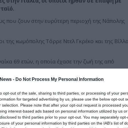
ς στην Ιταλία, οι οποίοι ήρθαν σε επαφή με
ταϊό.
ους που ζουν στην ευρύτερη περιοχή της Νάπολης
οι της κωμόπολης Τόρρε Ντελ Γκρέκο και της Βίλλ
ναίκα 69 ετών, η οποία έχασε την ζωή της από
News -
Do Not Process My Personal Information
α λίγα λεπτά σε πτήση της KLM, η οποία από τ
την Κοπεγχάγη.
to opt-out of the sale, sharing to third parties, or processing of your per
formation for targeted advertising by us, please use the below opt-out s
ικής, όμως, όταν διαπίστωσαν ότι ήταν βαριά
r selection. Please note that after your opt-out request is processed y
 το αεροσκάφος.
eing interest-based ads based on personal information utilized by us or
disclosed to third parties prior to your opt-out. You may separately opt-
υμπτώματα και ο κίνδυνος στον οποίο εξετέθησαν
losure of your personal information by third parties on the IAB’s list of