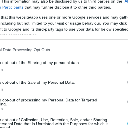
τα πέντε, συνολικά ημέρες, θα παραμείνουν
. This information may also be disclosed by us to third parties on the
IA
Participants
that may further disclose it to other third parties.
τουαλέτα, με μάσκα και καθημερινή καταγραφή τη
 that this website/app uses one or more Google services and may gath
including but not limited to your visit or usage behaviour. You may click 
 to Google and its third-party tags to use your data for below specifi
δεψαν με την συγκεκριμένη πτήση, βρίσκονται «υπό
ogle consent section.
Φλωρεντία και στην περιφέρεια Βένετο, της
l Data Processing Opt Outs
o opt-out of the Sharing of my personal data.
In
o opt-out of the Sale of my Personal Data.
In
to opt-out of processing my Personal Data for Targeted
ing.
In
o opt-out of Collection, Use, Retention, Sale, and/or Sharing
ersonal Data that Is Unrelated with the Purposes for which it
lected.