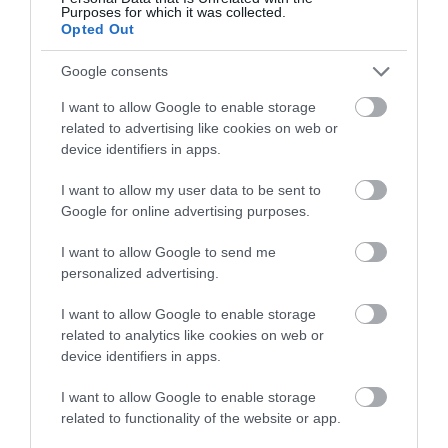
επιστήμονες εξετάζουν τα θεωρητικά όρια
Purposes for which it was collected.
της ανθρώπινης ζωής
Opted Out
Google consents
I want to allow Google to enable storage
related to advertising like cookies on web or
device identifiers in apps.
I want to allow my user data to be sent to
Google for online advertising purposes.
I want to allow Google to send me
06.08.2026
09:04
personalized advertising.
Δεν ήταν μόνο ηθικοί λόγοι: Γιατί
εξαφανίστηκε ο κανιβαλισμός από τις
I want to allow Google to enable storage
ανθρώπινες κοινωνίες – Τι δείχνει νέα
related to analytics like cookies on web or
έρευνα
device identifiers in apps.
I want to allow Google to enable storage
related to functionality of the website or app.