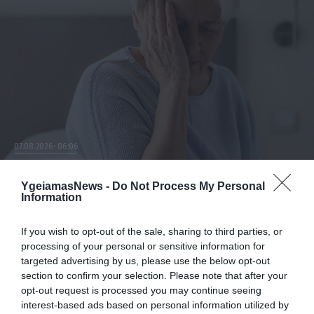
07.08.2026
06:06
Δείτε ποια είναι τα συμπτώματα
ενός «μίνι εγκεφαλικού»
YgeiamasNews -
Do Not Process My Personal
Information
επεισοδίου
Τι πρέπει να κάνετε αμέσως
If you wish to opt-out of the sale, sharing to third parties, or
processing of your personal or sensitive information for
targeted advertising by us, please use the below opt-out
section to confirm your selection. Please note that after your
opt-out request is processed you may continue seeing
interest-based ads based on personal information utilized by