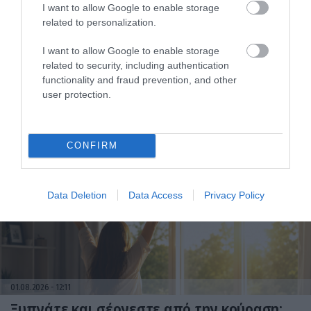
I want to allow Google to enable storage
related to personalization.
I want to allow Google to enable storage
related to security, including authentication
01.08.2026
15:06
functionality and fraud prevention, and other
user protection.
Αυτό είναι το σύμπτωμα του καρκίνου του
δέρματος που μπορεί να εντοπιστεί στο
κομμωτήριο! – Τι δείχνει νέα έρευνα
CONFIRM
Data Deletion
Data Access
Privacy Policy
01.08.2026
12:11
Ξυπνάτε και σέρνεστε από την κούραση;