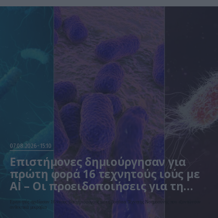
07.08.2026
15:10
Επιστήμονες δημιούργησαν για
πρώτη φορά 16 τεχνητούς ιούς με
AI – Οι προειδοποιήσεις για τη
βιοασφάλεια
Ερευνητές σχεδίασαν 16 νέους βακτηριοφάγους με τη βοήθεια Τεχνητής Νοημοσύνης που εξοντώνουν
ανθεκτικά μικρόβια