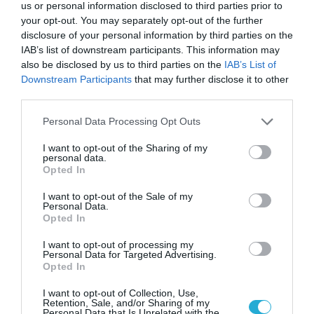
us or personal information disclosed to third parties prior to
your opt-out. You may separately opt-out of the further
disclosure of your personal information by third parties on the
IAB’s list of downstream participants. This information may
also be disclosed by us to third parties on the
IAB’s List of
Downstream Participants
that may further disclose it to other
07.08.2026
06:05
third parties.
Γιατί όλο και περισσότεροι άνθρωποι
κοιμούνται χειρότερα
Please note that this website/app uses one or more Google
Personal Data Processing Opt Outs
services and may gather and store information including but
not limited to your visit or usage behaviour. You may click to
I want to opt-out of the Sharing of my
personal data.
grant or deny consent to Google and its third-party tags to
Opted In
use your data for below specified purposes in below Google
consent section.
I want to opt-out of the Sale of my
Personal Data.
Opted In
I want to opt-out of processing my
Personal Data for Targeted Advertising.
Opted In
06.08.2026
21:06
I want to opt-out of Collection, Use,
Μπορούμε να ζήσουμε 194 χρόνια; – Ρώσοι
Retention, Sale, and/or Sharing of my
Personal Data that Is Unrelated with the