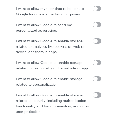
I want to allow my user data to be sent to
31.07.2026
15:10
Google for online advertising purposes.
Τι είναι η χολοκυστεκτομή στην οποία
I want to allow Google to send me
υποβλήθηκε ο Μ.Χατζηγιάννης: Tα
personalized advertising.
συμπτώματα που οδηγούν στην επέμβαση
I want to allow Google to enable storage
related to analytics like cookies on web or
device identifiers in apps.
ΔΗΜΟΦΙΛΗ
I want to allow Google to enable storage
related to functionality of the website or app.
I want to allow Google to enable storage
related to personalization.
I want to allow Google to enable storage
related to security, including authentication
functionality and fraud prevention, and other
user protection.
ΥΓΕΙΑ