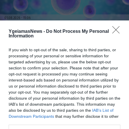
01.08.2026
15:06
Αυτό είναι το σύμπτωμα του καρκίνου του
YgeiamasNews -
Do Not Process My Personal
δέρματος που μπορεί να εντοπιστεί στο
Information
κομμωτήριο! – Τι δείχνει νέα έρευνα
If you wish to opt-out of the sale, sharing to third parties, or
processing of your personal or sensitive information for
targeted advertising by us, please use the below opt-out
section to confirm your selection. Please note that after your
opt-out request is processed you may continue seeing
interest-based ads based on personal information utilized by
us or personal information disclosed to third parties prior to
your opt-out. You may separately opt-out of the further
disclosure of your personal information by third parties on the
IAB’s list of downstream participants. This information may
01.08.2026
12:11
also be disclosed by us to third parties on the
IAB’s List of
Ξυπνάτε και σέρνεστε από την κούραση;
Downstream Participants
that may further disclose it to other
8+1 απλές κινήσεις για περισσότερη
third parties.
ενέργεια από το πρωί