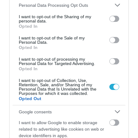
Please note that this website/app uses one or more Google
Personal Data Processing Opt Outs
services and may gather and store information including but
not limited to your visit or usage behaviour. You may click to
I want to opt-out of the Sharing of my
personal data.
grant or deny consent to Google and its third-party tags to
Opted In
use your data for below specified purposes in below Google
consent section.
I want to opt-out of the Sale of my
Personal Data.
Opted In
I want to opt-out of processing my
Personal Data for Targeted Advertising.
31.07.2026
15:11
Opted In
Το σημάδι στο πόδι που μπορεί να κρύβει
I want to opt-out of Collection, Use,
θρόμβωση
Retention, Sale, and/or Sharing of my
Personal Data that Is Unrelated with the
Purposes for which it was collected.
Opted Out
Google consents
I want to allow Google to enable storage
related to advertising like cookies on web or
device identifiers in apps.