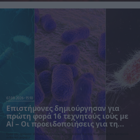
07.08.2026
15:10
Επιστήμονες δημιούργησαν για
πρώτη φορά 16 τεχνητούς ιούς με
AI – Οι προειδοποιήσεις για τη
βιοασφάλεια
Ερευνητές σχεδίασαν 16 νέους βακτηριοφάγους με τη βοήθεια Τεχνητής Νοημοσύνης που εξοντώνουν
ανθεκτικά μικρόβια