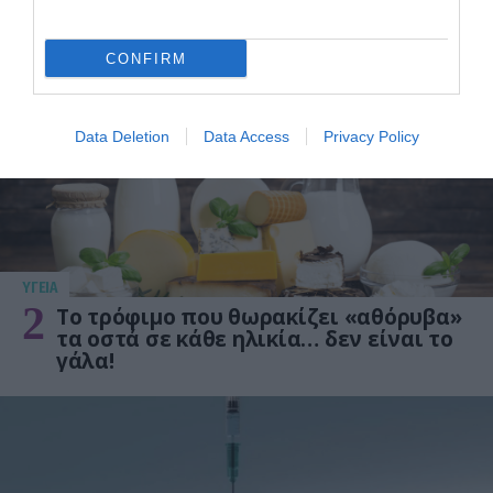
1
Αυτό είναι το θαυματουργό έλαιο που
προστατεύει από το Αλτχάιμερ
CONFIRM
Data Deletion
Data Access
Privacy Policy
ΥΓΕΙΑ
2
Το τρόφιμο που θωρακίζει «αθόρυβα»
τα οστά σε κάθε ηλικία… δεν είναι το
γάλα!