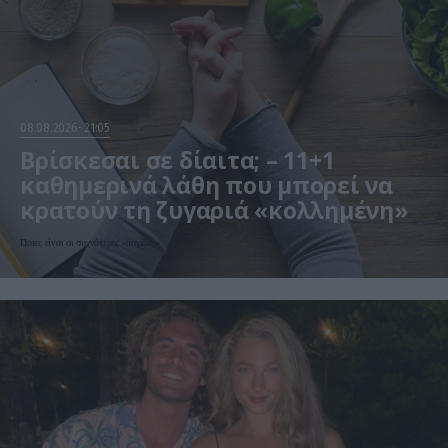
08.08.2026
21:05
Βρίσκεσαι σε δίαιτα; – 11+1
καθημερινά λάθη που μπορεί να
κρατούν τη ζυγαριά «κολλημένη»
Ποιες είναι οι συχνότερες «παγίδες»