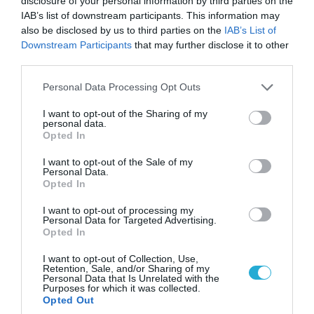
disclosure of your personal information by third parties on the
IAB’s list of downstream participants. This information may
also be disclosed by us to third parties on the
IAB’s List of
Downstream Participants
that may further disclose it to other
third parties.
ΥΓΕΙΑ
Please note that this website/app uses one or more Google
Personal Data Processing Opt Outs
services and may gather and store information including but
not limited to your visit or usage behaviour. You may click to
I want to opt-out of the Sharing of my
personal data.
grant or deny consent to Google and its third-party tags to
Opted In
use your data for below specified purposes in below Google
consent section.
I want to opt-out of the Sale of my
Personal Data.
Opted In
I want to opt-out of processing my
Personal Data for Targeted Advertising.
Opted In
I want to opt-out of Collection, Use,
Retention, Sale, and/or Sharing of my
Personal Data that Is Unrelated with the
Purposes for which it was collected.
Opted Out
08.08.2026
15:04