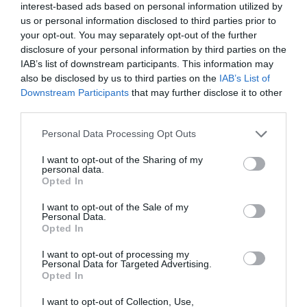
interest-based ads based on personal information utilized by
us or personal information disclosed to third parties prior to
your opt-out. You may separately opt-out of the further
disclosure of your personal information by third parties on the
IAB’s list of downstream participants. This information may
also be disclosed by us to third parties on the
IAB’s List of
Downstream Participants
that may further disclose it to other
third parties.
01.08.2026
12:11
Please note that this website/app uses one or more Google
Personal Data Processing Opt Outs
Ξυπνάτε και σέρνεστε από την κούραση;
services and may gather and store information including but
8+1 απλές κινήσεις για περισσότερη
not limited to your visit or usage behaviour. You may click to
I want to opt-out of the Sharing of my
ενέργεια από το πρωί
personal data.
grant or deny consent to Google and its third-party tags to
Opted In
use your data for below specified purposes in below Google
consent section.
I want to opt-out of the Sale of my
Personal Data.
Opted In
I want to opt-out of processing my
Personal Data for Targeted Advertising.
Opted In
I want to opt-out of Collection, Use,