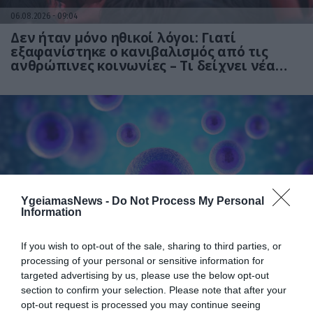
06.08.2026
09:04
Δεν ήταν μόνο ηθικοί λόγοι: Γιατί
εξαφανίστηκε ο κανιβαλισμός από τις
ανθρώπινες κοινωνίες – Τι δείχνει νέα
έρευνα
YgeiamasNews -
Do Not Process My Personal
Information
01.08.2026
15:06
Αυτό είναι το σύμπτωμα του καρκίνου του
If you wish to opt-out of the sale, sharing to third parties, or
δέρματος που μπορεί να εντοπιστεί στο
processing of your personal or sensitive information for
κομμωτήριο! – Τι δείχνει νέα έρευνα
targeted advertising by us, please use the below opt-out
section to confirm your selection. Please note that after your
opt-out request is processed you may continue seeing