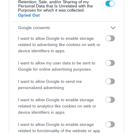
Retention, Sale, and/or Sharing of my
Personal Data that Is Unrelated with the
31.07.2026
15:11
Purposes for which it was collected.
Opted Out
Το σημάδι στο πόδι που μπορεί να κρύβει
θρόμβωση
Google consents
I want to allow Google to enable storage
related to advertising like cookies on web or
device identifiers in apps.
I want to allow my user data to be sent to
Google for online advertising purposes.
I want to allow Google to send me
personalized advertising.
31.07.2026
15:10
I want to allow Google to enable storage
Τι είναι η χολοκυστεκτομή στην οποία
related to analytics like cookies on web or
υποβλήθηκε ο Μ.Χατζηγιάννης: Tα
device identifiers in apps.
συμπτώματα που οδηγούν στην επέμβαση
I want to allow Google to enable storage
related to functionality of the website or app.