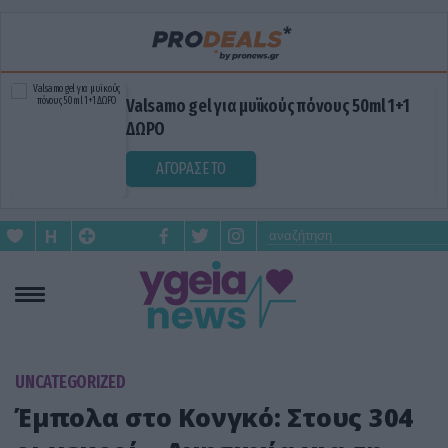
Valsamo gel για μυϊκούς πόνους 50ml 1+1
ΔΩΡΟ
ΑΓΟΡΑΣΕ ΤΟ
UNCATEGORIZED
Έμπολα στο Κονγκό: Στους 304