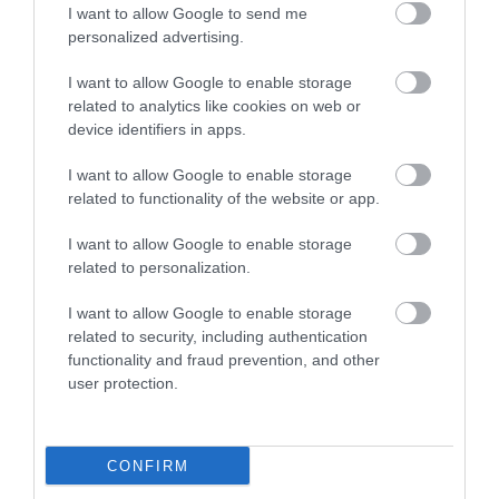
I want to allow Google to send me
Διακοπές στη Μύκονο μετατράπηκαν σε
personalized advertising.
εφιάλτη για 28χρονη Βρετανίδα –
Υποβλήθηκε σε επείγουσα επέμβαση
I want to allow Google to enable storage
related to analytics like cookies on web or
device identifiers in apps.
I want to allow Google to enable storage
related to functionality of the website or app.
I want to allow Google to enable storage
related to personalization.
I want to allow Google to enable storage
18.06.2026
15:01
related to security, including authentication
Οι λαγοκέφαλοι σε έξαρση στις ελληνικές
functionality and fraud prevention, and other
θάλασσες – Το AFP καταγράφει τις
user protection.
συνέπειες για την αλιεία
CONFIRM