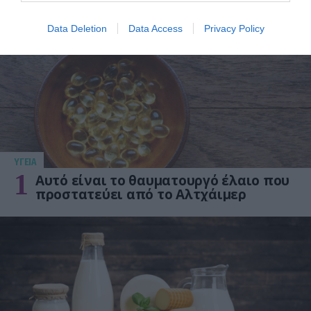
ΔΗΜΟΦΙΛΗ
Data Deletion
Data Access
Privacy Policy
ΥΓΕΙΑ
1
Αυτό είναι το θαυματουργό έλαιο που
προστατεύει από το Αλτχάιμερ