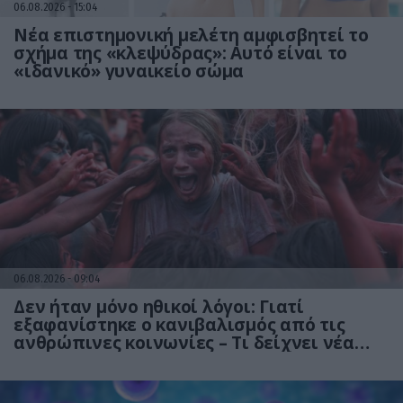
06.08.2026
15:04
Νέα επιστημονική μελέτη αμφισβητεί το
σχήμα της «κλεψύδρας»: Αυτό είναι το
«ιδανικό» γυναικείο σώμα
06.08.2026
09:04
Δεν ήταν μόνο ηθικοί λόγοι: Γιατί
εξαφανίστηκε ο κανιβαλισμός από τις
ανθρώπινες κοινωνίες – Τι δείχνει νέα
έρευνα