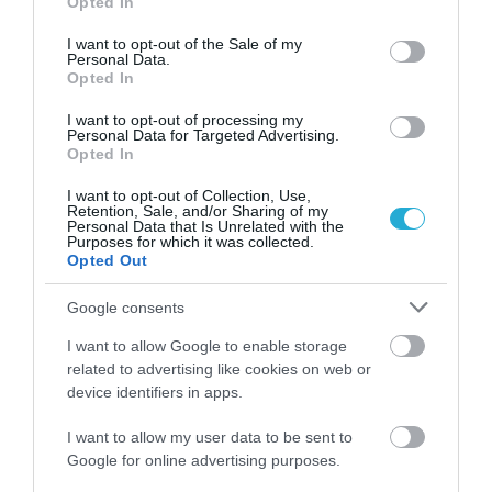
Opted In
use your data for below specified purposes in below Google
consent section.
I want to opt-out of the Sale of my
Personal Data.
Opted In
I want to opt-out of processing my
Personal Data for Targeted Advertising.
23.06.2026
12:01
Opted In
Τσίμπημα από σκορπίνα ή δράκαινα:
I want to opt-out of Collection, Use,
Συμπτώματα, πρώτες βοήθειες και
Retention, Sale, and/or Sharing of my
πρόληψη
Personal Data that Is Unrelated with the
Purposes for which it was collected.
Opted Out
Google consents
I want to allow Google to enable storage
related to advertising like cookies on web or
device identifiers in apps.
I want to allow my user data to be sent to
Google for online advertising purposes.
18.06.2026
15:01