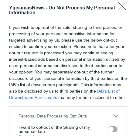
24.06.2026
15:01
YgeiamasNews -
Do Not Process My Personal
Συναγερμός στη Γαλλία: Εντοπίστηκε το
Information
πρώτο κρούσμα Έμπολα σε γιατρό
If you wish to opt-out of the sale, sharing to third parties, or
processing of your personal or sensitive information for
targeted advertising by us, please use the below opt-out
section to confirm your selection. Please note that after your
opt-out request is processed you may continue seeing
interest-based ads based on personal information utilized by
us or personal information disclosed to third parties prior to
your opt-out. You may separately opt-out of the further
disclosure of your personal information by third parties on the
IAB’s list of downstream participants. This information may
23.06.2026
15:01
also be disclosed by us to third parties on the
IAB’s List of
Στη New York Post οι λαγοκέφαλοι της
Downstream Participants
that may further disclose it to other
Μεσογείου – Προειδοποιήσεις για
third parties.
επιθέσεις σε λουόμενους
Please note that this website/app uses one or more Google
Personal Data Processing Opt Outs
services and may gather and store information including but
not limited to your visit or usage behaviour. You may click to
I want to opt-out of the Sharing of my
personal data.
grant or deny consent to Google and its third-party tags to