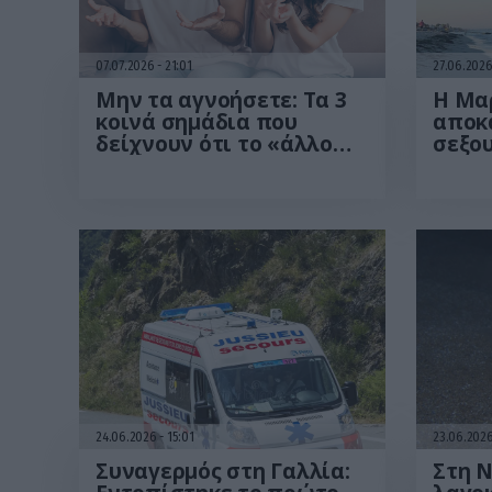
07.07.2026
21:01
27.06.202
Μην τα αγνοήσετε: Τα 3
Η Μα
κοινά σημάδια που
αποκά
δείχνουν ότι το «άλλο
σεξο
σας μισό» βρίσκεται στο
φαντ
φάσμα του αυτισμού
24.06.2026
15:01
23.06.202
Συναγερμός στη Γαλλία:
Στη N