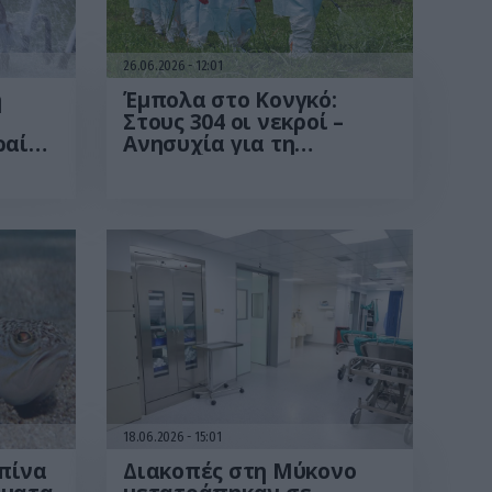
26.06.2026
12:01
ή
Έμπολα στο Κονγκό:
Στους 304 οι νεκροί –
ραίο
Ανησυχία για τη
ή
συνεχιζόμενη εξάπλωση
του ιού
18.06.2026
15:01
πίνα
Διακοπές στη Μύκονο