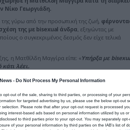
οχώρησε η Ματθίλδη Μαγγίρα κατά τη διάρκει
ν Νίκο Γεωργιάδη.
» της γύρω από την προσωπική της ζωή,
φέρνοντα
χέση της με bisexual άνδρα
, εξηγώντας με
ποίους ο συγκεκριμένος δεσμός δεν είχε τελικά
ξης, η Ματθίλδη Μαγγίρα είπε: «
Υπήρξα με bisexua
 κάτι λέει.
νταγωνισμό.
News -
Do Not Process My Personal Information
ία αντιλήφθηκα ότι ο ανταγωνισμός, η ζήλεια, είνα
to opt-out of the sale, sharing to third parties, or processing of your per
formation for targeted advertising by us, please use the below opt-out s
r selection. Please note that after your opt-out request is processed y
ου, δεν έχω δικαίωμα σε κάποιον άλλον.
eing interest-based ads based on personal information utilized by us or
disclosed to third parties prior to your opt-out. You may separately opt-
κά τον αγαπάμε και πάμε και περάσει κάπου
losure of your personal information by third parties on the IAB’s list of