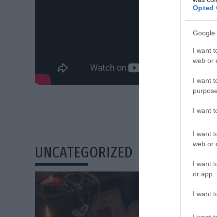
Opted 
Google 
I want t
web or d
I want t
purpose
I want 
I want t
web or d
UNCATEGORIZED
I want t
or app.
I want t
I want t