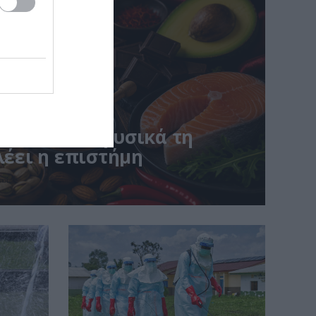
 αυξάνουν φυσικά τη
λέει η επιστήμη
ποί