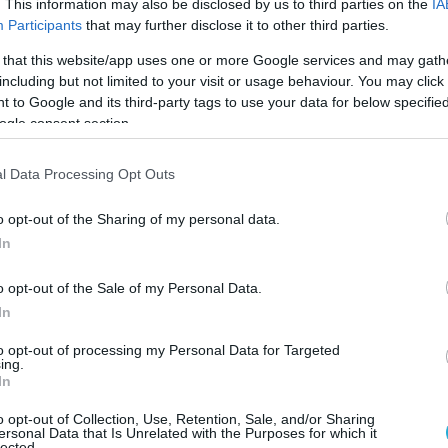
;
. This information may also be disclosed by us to third parties on the
IA
Participants
that may further disclose it to other third parties.
εκεί στη σχέση, δεν είμαι με την πραγματικότητά μο
 that this website/app uses one or more Google services and may gath
including but not limited to your visit or usage behaviour. You may click 
γι’ αυτό. Θα μπορούσαμε να είμαστε περισσότερο
 to Google and its third-party tags to use your data for below specifi
ogle consent section.
l Data Processing Opt Outs
o opt-out of the Sharing of my personal data.
In
o opt-out of the Sale of my Personal Data.
In
to opt-out of processing my Personal Data for Targeted
ing.
In
o opt-out of Collection, Use, Retention, Sale, and/or Sharing
ersonal Data that Is Unrelated with the Purposes for which it
lected.