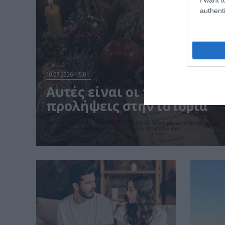
authenti
10.07.2026
15:01
Αυτές είναι οι πιο περίεργ
προλήψεις στην ιστορία
Από μήλα και περιστέρια μέχρι παράξενα φυλαχτά και τελετουργίες, οι άνθρωποι αναζητούσ
προσελκύσουν τον έρωτα ή να εξασφαλίσουν έναν ευτυχισμένο γάμο