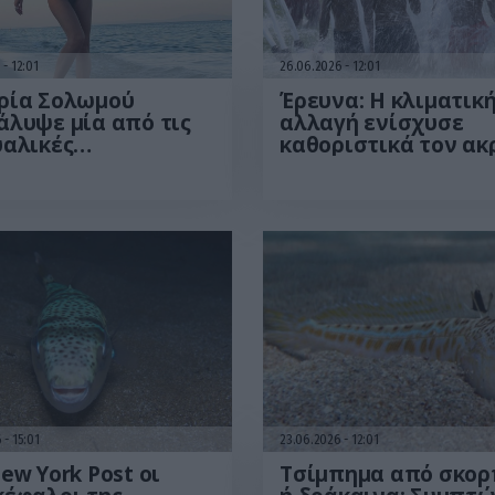
6
12:01
26.06.2026
12:01
ρία Σολωμού
Έρευνα: Η κλιματικ
λυψε μία από τις
αλλαγή ενίσχυσε
υαλικές
καθοριστικά τον ακ
ασιώσεις της
καύσωνα στη δυτικ
Ευρώπη
6
15:01
23.06.2026
12:01
ew York Post οι
Τσίμπημα από σκορ