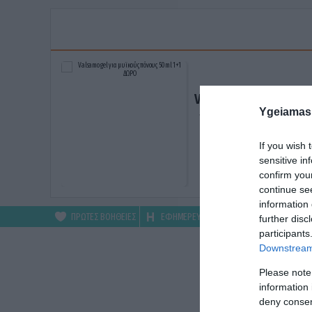
Valsamo gel για μυϊκ
Ygeiamas
πόνους 50ml 1+1 ΔΩ
ΑΓΟΡΑΣΕ ΤΟ
If you wish 
sensitive in
confirm you
continue se
information 
ΠΡΩΤΕΣ ΒΟΗΘΕΙΕΣ
ΕΦΗΜΕΡΕΥΟΝΤΑ
ΦΑΡΜΑΚΕΙΑ
further disc
participants
Downstream 
Please note
information 
deny consent