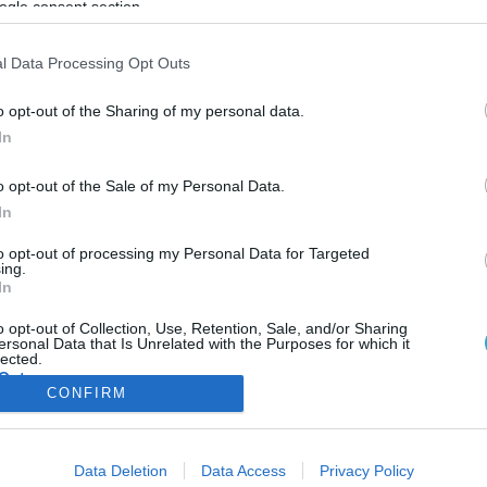
ogle consent section.
ΦΗ
ΑΣΘΕΝΕΙΕΣ
ΨΥΧΟΛΟΓΙΑ
ΣΕΞ
ΟΜΟΙΟΠΑΘΗΤΙΚΗ
HE
l Data Processing Opt Outs
o opt-out of the Sharing of my personal data.
In
ΒΙΟΤΕΧΝΟΛΟΓΙΑ
o opt-out of the Sale of my Personal Data.
Η “αγχώδης” περιοχή του εγκεφάλου
In
Ένα μεγάλο επίτευγμα το οποίο μπορεί να οδηγήσει σε καλύτερη
αντιμετώπιση των αγχωδών διαταραχών ανακοίνωσαν ειδικοί το
to opt-out of processing my Personal Data for Targeted
ing.
Ινστιτούτου Τεχνολογίας της Καλιφόρνιας (Caltech). Η ερευνητικ
In
ομάδα ανακάλυψε την περιοχή του εγκεφάλου που ελέγχει το άγχ
και είδε μάλιστα ότι δεν ήταν εκεί που πιστεύαμε. Σύμφωνα με το
05.02.2014
17:04
o opt-out of Collection, Use, Retention, Sale, and/or Sharing
ersonal Data that Is Unrelated with the Purposes for which it
ερευνητές, η περιοχή αυτή θα μπορεί να στοχευθεί […]
lected.
Out
CONFIRM
consents
ΦΑΡΜΑΚΑ
ΓΥΝΑΙΚΑ
Data Deletion
Data Access
Privacy Policy
o allow Google to enable storage related to advertising like cookies on