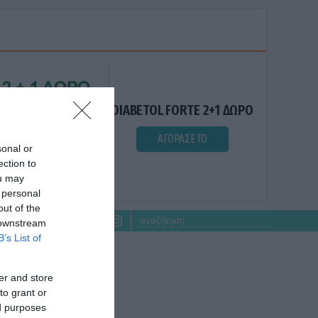
DIABETOL FORTE 2+1 ΔΩΡΟ
ΑΓΟΡΑΣΕ ΤΟ
sonal or
ection to
ou may
 personal
out of the
 downstream
B’s List of
er and store
to grant or
ed purposes