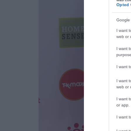
Opted 
Google 
I want t
web or d
I want t
purpose
I want 
I want t
web or d
I want t
or app.
I want t
I want t