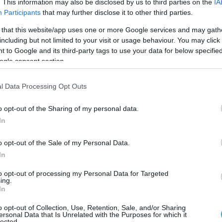
 clutch bag στην ίδια απόχρωση και διακριτικά
. This information may also be disclosed by us to third parties on the
IA
Participants
that may further disclose it to other third parties.
 ιδιαίτερα λαμπερή εμφάνιση στο κόκκινο χαλί.
 that this website/app uses one or more Google services and may gath
 με σκούρο μπλε κοστούμι, λευκό πουκάμισο και
including but not limited to your visit or usage behaviour. You may click 
επέλεξε να συμπληρώσει το look του με μαύρα γυαλ
 to Google and its third-party tags to use your data for below specifi
ogle consent section.
l Data Processing Opt Outs
o opt-out of the Sharing of my personal data.
In
o opt-out of the Sale of my Personal Data.
In
to opt-out of processing my Personal Data for Targeted
ing.
In
o opt-out of Collection, Use, Retention, Sale, and/or Sharing
ersonal Data that Is Unrelated with the Purposes for which it
lected.