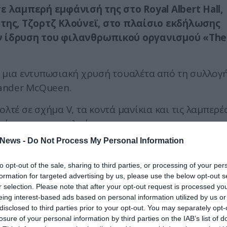
 λαμπερή εμφάνισή της στο Royal Albert Hall,
της, Τζορτζ Κλούνεϊ, στο πλαίσιο εκδήλωσης
ν ίδρυση του φιλανθρωπικού οργανισμού «The
η μια εντυπωσιακή χρυσή τουαλέτα από τη συλλογ
ander McQueen.
ολτέ σε σχήμα V, τα κοντά μανίκια και τις λαμπερέ
υφές που αντανακλούσαν το φως.
News -
Do Not Process My Personal Information
to opt-out of the sale, sharing to third parties, or processing of your per
ticket to paradise. 😍They pose together at The
formation for targeted advertising by us, please use the below opt-out s
tion in London.
pic.twitter.com/wfAnejf0Df
r selection. Please note that after your opt-out request is processed y
eing interest-based ads based on personal information utilized by us or
disclosed to third parties prior to your opt-out. You may separately opt-
losure of your personal information by third parties on the IAB’s list of