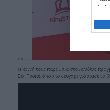
authenti
ηλίου.
Η κοινή τους παρουσία στο Λονδίνο πραγμ
Σεν Τροπέ, όπου το ζευγάρι γιόρτασε τα 