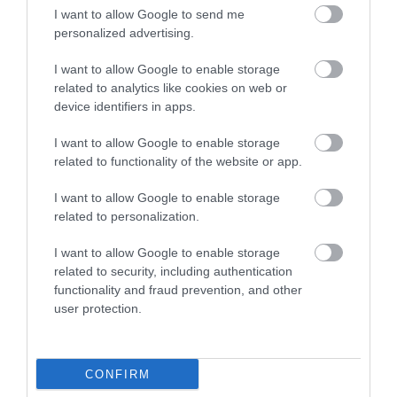
I want to allow Google to send me
personalized advertising.
I want to allow Google to enable storage
15.07.2026
21:01
related to analytics like cookies on web or
Παιδιά του πρώτου lockdown: Νέα έρευνα
device identifiers in apps.
δείχνει δυσκολίες στη συγκέντρωση και τη
συναισθηματική διαχείριση
I want to allow Google to enable storage
related to functionality of the website or app.
I want to allow Google to enable storage
related to personalization.
I want to allow Google to enable storage
related to security, including authentication
functionality and fraud prevention, and other
user protection.
13.07.2026
12:01
Βίντεο: Όταν μια μητέρα σουτάρει σαν
CONFIRM
σταρ του ποδοσφαίρου και πετυχαίνει με