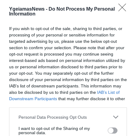
YgeiamasNews -
Do Not Process My Personal
Information
21.07.2026
21:22
If you wish to opt-out of the sale, sharing to third parties, or
Η απλή συνήθεια που απαγόρευσε ο
processing of your personal or sensitive information for
πρίγκιπας Ουίλιαμ και η Κέιτ Μίντλετον
targeted advertising by us, please use the below opt-out
στα παιδιά τους
section to confirm your selection. Please note that after your
opt-out request is processed you may continue seeing
interest-based ads based on personal information utilized by
us or personal information disclosed to third parties prior to
your opt-out. You may separately opt-out of the further
disclosure of your personal information by third parties on the
IAB’s list of downstream participants. This information may
also be disclosed by us to third parties on the
IAB’s List of
Downstream Participants
that may further disclose it to other
third parties.
Please note that this website/app uses one or more Google
20.07.2026
12:34
Personal Data Processing Opt Outs
services and may gather and store information including but
Ευτυχισμένη με τις δίδυμες κόρες της η
not limited to your visit or usage behaviour. You may click to
I want to opt-out of the Sharing of my
Άννα Πρέλεβιτς: «Για πόσο ακόμη θα
personal data.
grant or deny consent to Google and its third-party tags to