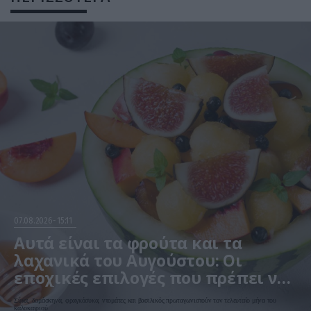
07.08.2026
15:11
Αυτά είναι τα φρούτα και τα
λαχανικά του Αυγούστου: Οι
εποχικές επιλογές που πρέπει να
βάλετε στο τραπέζι σας
Σύκα, δαμάσκηνα, φραγκόσυκα, ντομάτες και βασιλικός πρωταγωνιστούν τον τελευταίο μήνα του
καλοκαιριού