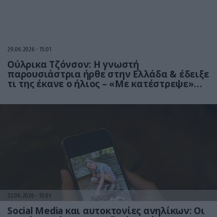
29.06.2026
15:01
Ούλρικα Τζόνσον: Η γνωστή
παρουσιάστρια ήρθε στην Ελλάδα & έδειξε
τι της έκανε ο ήλιος – «Με κατέστρεψε»
(βίντεο)
22.06.2026
15:01
Social Media και αυτοκτονίες ανηλίκων: Οι