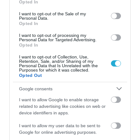
χωράνε μαζί στην αγκαλιά μου;» (φωτο)
Opted In
use your data for below specified purposes in below Google
consent section.
I want to opt-out of the Sale of my
Personal Data.
Opted In
I want to opt-out of processing my
Personal Data for Targeted Advertising.
Opted In
I want to opt-out of Collection, Use,
Retention, Sale, and/or Sharing of my
Personal Data that Is Unrelated with the
Purposes for which it was collected.
18.07.2026
18:38
Opted Out
Γιατί στην εγκυμοσύνη γίνεται υπέρηχος
Google consents
και όχι μαγνητική – Η εξήγηση πίσω από
τις «τρομακτικές» εικόνες των εμβρύων
I want to allow Google to enable storage
related to advertising like cookies on web or
device identifiers in apps.
I want to allow my user data to be sent to
Google for online advertising purposes.