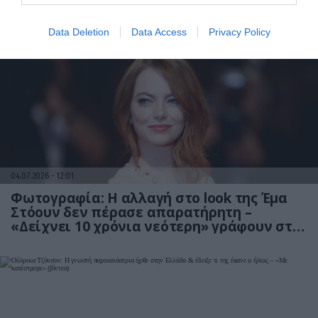
την πρώτη το οριζόντιο δοκάρι!
Data Deletion
Data Access
Privacy Policy
04.07.2026
12:01
Φωτογραφία: Η αλλαγή στο look της Έμα
Στόουν δεν πέρασε απαρατήρητη –
«Δείχνει 10 χρόνια νεότερη» γράφουν στα
ΜΚΔ