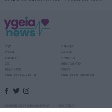
έρευνα
ΥΓΕΙΑ
ΦΑΡΜΑΚΑ
ΓΥΝΑΙΚΑ
ΔΙΑΤΡΟΦΗ
ΑΣΘΕΝΕΙΕΣ
ΨΥΧΟΛΟΓΙΑ
ΣΕΞ
ΟΜΟΙΟΠΑΘΗΤΙΚΗ
HEALTHY PETS
VIDEOS
ΕΦΗΜΕΡΙΕΣ ΦΑΡΜΑΚΕΙΩΝ
ΕΦΗΜΕΡΙΕΣ ΝΟΣΟΚΟΜΕΙΩΝ
COPYRIGHT 2020 | YGEIAMASNEWS.GR
ΟΡΟΙ ΧΡΗΣΗΣ
PRODUCED BY
WHISKEY