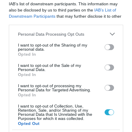
IAB’s list of downstream participants. This information may
16.07.2026
09:06
also be disclosed by us to third parties on the
IAB’s List of
Νέα μελέτη αποκαλύπτει ποιο
Downstream Participants
that may further disclose it to other
ισχυρό παυσίπονο συνδέεται
third parties.
περισσότερο με θανατηφόρες
Please note that this website/app uses one or more Google
Personal Data Processing Opt Outs
επιπλοκές
services and may gather and store information including but
Οι επιστήμονες προειδοποιούν για αυξημένο κίνδυνο αναπνευστικής καταστολής από ορισμένα οπιοειδή
φάρμακα, ιδιαίτερα σε υψηλές δόσεις
not limited to your visit or usage behaviour. You may click to
I want to opt-out of the Sharing of my
personal data.
grant or deny consent to Google and its third-party tags to
Opted In
use your data for below specified purposes in below Google
consent section.
I want to opt-out of the Sale of my
Personal Data.
Opted In
I want to opt-out of processing my
Personal Data for Targeted Advertising.
Opted In
I want to opt-out of Collection, Use,
Retention, Sale, and/or Sharing of my
Personal Data that Is Unrelated with the
14.07.2026
18:01
Purposes for which it was collected.
Opted Out
Παραμύθι η «ασφάλεια» του ατμίσματος:
Νέα έρευνα ανατρέπει τους μύθους γύρω