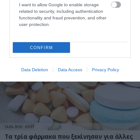
I want to allow Google to enable storage
related to security, including authentication
functionality and fraud prevention, and other
user protection.
01.07.2026
09:01
Στον «αέρα» 70.000 πολίτες μετά το τέλος
της δωρεάν θεραπείας για την
CONFIRM
παχυσαρκία – Αγωνία για τα φάρμακα
Data Deletion
Data Access
Privacy Policy
24.06.2026
09:01
Τα τρία φάρμακα που ξεκίνησαν για άλλες