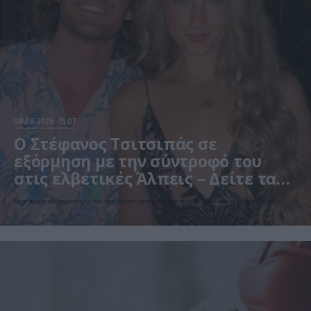
08.08.2026
15:07
Ο Στέφανος Τσιτσιπάς σε
εξόρμηση με την σύντροφό του
στις ελβετικές Άλπεις – Δείτε τα
τρυφερά στιγμιότυπα
Στην πρώτη φωτογραφία, οι δυο τους εμφανίζονται μέσα στο φυσικό τοπίο των ελβετικών Άλπεων