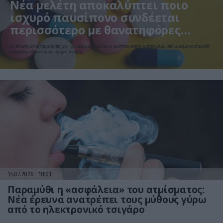
Νέα μελέτη αποκαλύπτει ποιο
ισχυρό παυσίπονο συνδέεται
περισσότερο με θανατηφόρες
επιπλοκές
Οι επιστήμονες προειδοποιούν για αυξημένο κίνδυνο αναπνευστικής καταστολής από ορισμένα οπιοειδή
φάρμακα, ιδιαίτερα σε υψηλές δόσεις
14.07.2026
18:01
Παραμύθι η «ασφάλεια» του ατμίσματος:
Νέα έρευνα ανατρέπει τους μύθους γύρω
από το ηλεκτρονικό τσιγάρο