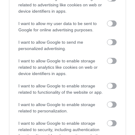
related to advertising like cookies on web or
device identifiers in apps.
17.06.2026
12:01
I want to allow my user data to be sent to
104 νέα φάρμακα έλαβαν έγκριση από τον
Google for online advertising purposes.
EMA το 2025 – Ποιες ασθένειες αφορούν
I want to allow Google to send me
personalized advertising.
I want to allow Google to enable storage
related to analytics like cookies on web or
device identifiers in apps.
I want to allow Google to enable storage
related to functionality of the website or app.
I want to allow Google to enable storage
13.06.2026
18:01
related to personalization.
Vepdegestrant: Το νέο φάρμακο για τον
καρκίνο του μαστού που «αναγκάζει» τα
I want to allow Google to enable storage
καρκινικά κύτταρα να αυτοκαταστραφούν
related to security, including authentication