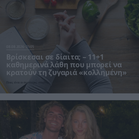
08.08.2026
21:05
Βρίσκεσαι σε δίαιτα; – 11+1
καθημερινά λάθη που μπορεί να
κρατούν τη ζυγαριά «κολλημένη»
Ποιες είναι οι συχνότερες «παγίδες»