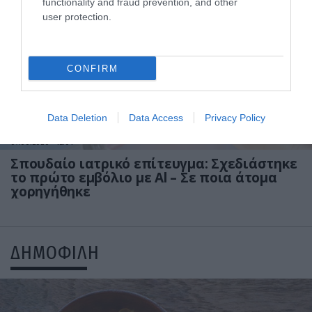
functionality and fraud prevention, and other
user protection.
CONFIRM
Data Deletion
Data Access
Privacy Policy
07.06.2026
12:01
Σπουδαίο ιατρικό επίτευγμα: Σχεδιάστηκε
το πρώτο εμβόλιο με Αl – Σε ποια άτομα
χορηγήθηκε
ΔΗΜΟΦΙΛΗ