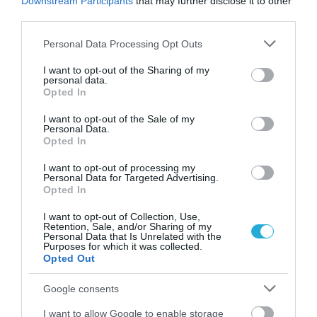
Downstream Participants
that may further disclose it to other
third parties.
Please note that this website/app uses one or more Google
Personal Data Processing Opt Outs
services and may gather and store information including but
not limited to your visit or usage behaviour. You may click to
I want to opt-out of the Sharing of my
personal data.
grant or deny consent to Google and its third-party tags to
Opted In
use your data for below specified purposes in below Google
consent section.
I want to opt-out of the Sale of my
Personal Data.
Opted In
18.06.2026
12:01
I want to opt-out of processing my
ΕΟΦ: Ανακαλεί παρτίδα φαρμάκου για τη
Personal Data for Targeted Advertising.
λευχαιμία λόγω απόκλισης στους
Opted In
ποιοτικούς ελέγχους
I want to opt-out of Collection, Use,
Retention, Sale, and/or Sharing of my
Personal Data that Is Unrelated with the
Purposes for which it was collected.
Opted Out
Google consents
I want to allow Google to enable storage