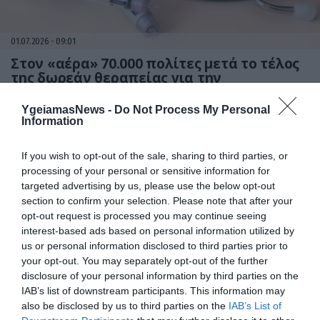
01.07.2026
09:01
Στον «αέρα» 70.000 πολίτες μετά το τέλος
της δωρεάν θεραπείας για την
παχυσαρκία – Αγωνία για τα φάρμακα
YgeiamasNews -
Do Not Process My Personal
Information
If you wish to opt-out of the sale, sharing to third parties, or
processing of your personal or sensitive information for
targeted advertising by us, please use the below opt-out
section to confirm your selection. Please note that after your
opt-out request is processed you may continue seeing
interest-based ads based on personal information utilized by
us or personal information disclosed to third parties prior to
24.06.2026
09:01
your opt-out. You may separately opt-out of the further
disclosure of your personal information by third parties on the
Τα τρία φάρμακα που ξεκίνησαν για άλλες
παθήσεις και κατέληξαν να αλλάξουν την
IAB’s list of downstream participants. This information may
ανδρική υγεία
also be disclosed by us to third parties on the
IAB’s List of