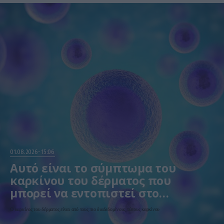
01.08.2026
15:06
Αυτό είναι το σύμπτωμα του
καρκίνου του δέρματος που
μπορεί να εντοπιστεί στο
κομμωτήριο! – Τι δείχνει νέα
Ο καρκίνος του δέρματος είναι από τους πιο διαδεδομένους τύπους καρκίνου
έρευνα