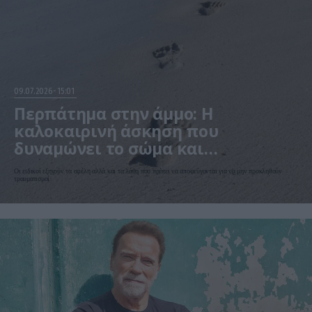
09.07.2026
15:01
Περπάτημα στην άμμο: Η
καλοκαιρινή άσκηση που
δυναμώνει το σώμα και
προστατεύει μετά τα 60
Οι ειδικοί εξηγούν τα οφέλη αλλά και τα λάθη που πρέπει να αποφεύγονται για να μην προκληθούν
τραυματισμοί