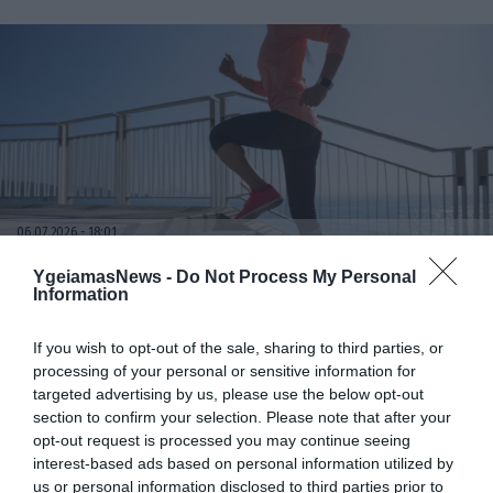
μάζας
06.07.2026
18:01
Τέλος τα «10.000 βήματα»; – Τι λένε ειδικοί
YgeiamasNews -
Do Not Process My Personal
για την άσκηση που πραγματικά βοηθά
Information
στην απώλεια βάρους
If you wish to opt-out of the sale, sharing to third parties, or
processing of your personal or sensitive information for
targeted advertising by us, please use the below opt-out
section to confirm your selection. Please note that after your
opt-out request is processed you may continue seeing
interest-based ads based on personal information utilized by
us or personal information disclosed to third parties prior to