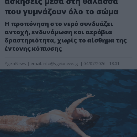
ασκήσεις μέσα στη θάλασσα
που γυμνάζουν όλο το σώμα
Η προπόνηση στο νερό συνδυάζει
αντοχή, ενδυνάμωση και αερόβια
δραστηριότητα, χωρίς το αίσθημα της
έντονης κόπωσης
YgeiaNews
|
email:
info@ygeianews.gr
| 04/07/2026 - 18:01