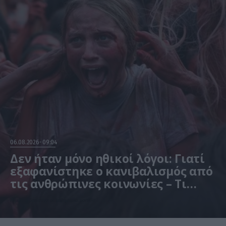
06.08.2026
09:04
Δεν ήταν μόνο ηθικοί λόγοι: Γιατί
εξαφανίστηκε ο κανιβαλισμός από
τις ανθρώπινες κοινωνίες – Τι
δείχνει νέα έρευνα
Η μελέτη βασίστηκε σε μαθηματικά μοντέλα