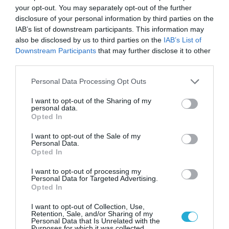
your opt-out. You may separately opt-out of the further
disclosure of your personal information by third parties on the
IAB’s list of downstream participants. This information may
05.07.2026
15:01
also be disclosed by us to third parties on the
IAB’s List of
Απώλεια βάρους: Πόσα χιλιόμετρα πρέπει
Downstream Participants
that may further disclose it to other
να περπατήσετε για να «κάψετε» ένα κιλό
third parties.
λίπους;
Please note that this website/app uses one or more Google
Personal Data Processing Opt Outs
services and may gather and store information including but
not limited to your visit or usage behaviour. You may click to
I want to opt-out of the Sharing of my
personal data.
grant or deny consent to Google and its third-party tags to
Opted In
use your data for below specified purposes in below Google
consent section.
I want to opt-out of the Sale of my
Personal Data.
Opted In
I want to opt-out of processing my
Personal Data for Targeted Advertising.
Opted In
05.07.2026
09:01
Γιατί οι γιατροί λένε ότι το περπάτημα
I want to opt-out of Collection, Use,
είναι το καλύτερο «φάρμακο»
Retention, Sale, and/or Sharing of my
Personal Data that Is Unrelated with the
Purposes for which it was collected.