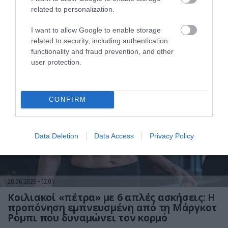
related to personalization.
28.06.2026
12:01
I want to allow Google to enable storage
related to security, including authentication
Ξεχάστε τα 10.000 βήματα: Η 30λεπτη
functionality and fraud prevention, and other
ιαπωνική μέθοδος περπατήματος που
«ανεβάζει» την άσκηση σε άλλο επίπεδο
user protection.
CONFIRM
Data Deletion
Data Access
Privacy Policy
28.06.2026
12:01
Κοιλιακοί «πέτρα» με 6 απλές ασκήσεις: Η
προπόνηση εμπνευσμένη από τη Μάργκοτ
Ρόμπι που δυναμώνει τον κορμό