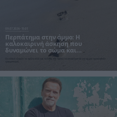
09.07.2026
15:01
Περπάτημα στην άμμο: Η
καλοκαιρινή άσκηση που
δυναμώνει το σώμα και
προστατεύει μετά τα 60
Οι ειδικοί εξηγούν τα οφέλη αλλά και τα λάθη που πρέπει να αποφεύγονται για να μην προκληθούν
τραυματισμοί