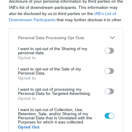
disclosure of your personal information by third parties on the
IAB’s list of downstream participants. This information may
05.07.2026
15:01
also be disclosed by us to third parties on the
IAB’s List of
Downstream Participants
that may further disclose it to other
Απώλεια βάρους: Πόσα χιλιόμετρα πρέπει
third parties.
να περπατήσετε για να «κάψετε» ένα κιλό
λίπους;
Please note that this website/app uses one or more Google
Personal Data Processing Opt Outs
services and may gather and store information including but
not limited to your visit or usage behaviour. You may click to
I want to opt-out of the Sharing of my
personal data.
grant or deny consent to Google and its third-party tags to
Opted In
use your data for below specified purposes in below Google
consent section.
I want to opt-out of the Sale of my
Personal Data.
Opted In
I want to opt-out of processing my
Personal Data for Targeted Advertising.
Opted In
05.07.2026
09:01
I want to opt-out of Collection, Use,
Γιατί οι γιατροί λένε ότι το περπάτημα
Retention, Sale, and/or Sharing of my
είναι το καλύτερο «φάρμακο»
Personal Data that Is Unrelated with the
Purposes for which it was collected.
Opted Out