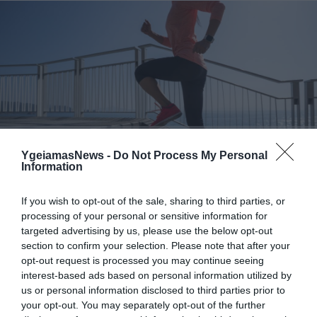
06.07.2026
18:01
Τέλος τα «10.000 βήματα»; – Τι λένε ειδικοί
YgeiamasNews -
Do Not Process My Personal
Information
για την άσκηση που πραγματικά βοηθά
στην απώλεια βάρους
If you wish to opt-out of the sale, sharing to third parties, or
processing of your personal or sensitive information for
targeted advertising by us, please use the below opt-out
section to confirm your selection. Please note that after your
opt-out request is processed you may continue seeing
interest-based ads based on personal information utilized by
us or personal information disclosed to third parties prior to
your opt-out. You may separately opt-out of the further