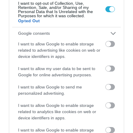
I want to opt-out of Collection, Use,
Retention, Sale, and/or Sharing of my
Personal Data that Is Unrelated with the
Purposes for which it was collected.
Opted Out
Google consents
I want to allow Google to enable storage
related to advertising like cookies on web or
device identifiers in apps.
05.07.2026
15:01
I want to allow my user data to be sent to
Απώλεια βάρους: Πόσα χιλιόμετρα πρέπει
Google for online advertising purposes.
να περπατήσετε για να «κάψετε» ένα κιλό
λίπους;
I want to allow Google to send me
personalized advertising.
I want to allow Google to enable storage
related to analytics like cookies on web or
device identifiers in apps.
I want to allow Google to enable storage