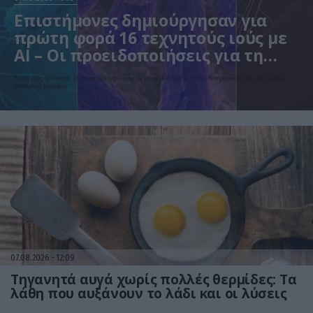
Επιστήμονες δημιούργησαν για
πρώτη φορά 16 τεχνητούς ιούς με
AI – Οι προειδοποιήσεις για τη
βιοασφάλεια
Ερευνητές σχεδίασαν 16 νέους βακτηριοφάγους με τη βοήθεια Τεχνητής Νοημοσύνης που εξοντώνουν
ανθεκτικά μικρόβια
07.08.2026
12:09
Τηγανητά αυγά χωρίς πολλές θερμίδες: Τα
λάθη που αυξάνουν το λάδι και οι λύσεις