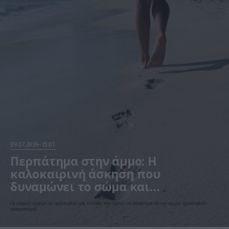
09.07.2026
15:01
Περπάτημα στην άμμο: Η
καλοκαιρινή άσκηση που
δυναμώνει το σώμα και
προστατεύει μετά τα 60
Οι ειδικοί εξηγούν τα οφέλη αλλά και τα λάθη που πρέπει να αποφεύγονται για να μην προκληθούν
τραυματισμοί