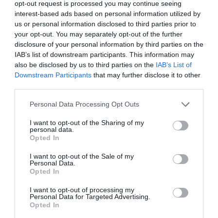
opt-out request is processed you may continue seeing
interest-based ads based on personal information utilized by
us or personal information disclosed to third parties prior to
07.07.2026
12:01
your opt-out. You may separately opt-out of the further
Γυμναστής αποκαλύπτει: Aυτό είναι το
disclosure of your personal information by third parties on the
λάθος μετά την προπόνηση που
IAB’s list of downstream participants. This information may
«μπλοκάρει» την ανάπτυξη της μυϊκής
also be disclosed by us to third parties on the
IAB’s List of
μάζας
Downstream Participants
that may further disclose it to other
third parties.
Please note that this website/app uses one or more Google
Personal Data Processing Opt Outs
services and may gather and store information including but
not limited to your visit or usage behaviour. You may click to
I want to opt-out of the Sharing of my
personal data.
grant or deny consent to Google and its third-party tags to
Opted In
use your data for below specified purposes in below Google
consent section.
I want to opt-out of the Sale of my
Personal Data.
Opted In
06.07.2026
18:01
Τέλος τα «10.000 βήματα»; – Τι λένε ειδικοί
I want to opt-out of processing my
Personal Data for Targeted Advertising.
για την άσκηση που πραγματικά βοηθά
Opted In
στην απώλεια βάρους