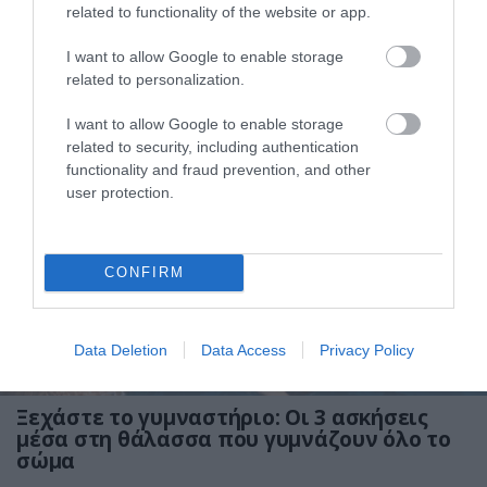
related to functionality of the website or app.
I want to allow Google to enable storage
05.07.2026
09:01
related to personalization.
Γιατί οι γιατροί λένε ότι το περπάτημα
I want to allow Google to enable storage
είναι το καλύτερο «φάρμακο»
related to security, including authentication
functionality and fraud prevention, and other
user protection.
CONFIRM
Data Deletion
Data Access
Privacy Policy
04.07.2026
18:01
Ξεχάστε το γυμναστήριο: Οι 3 ασκήσεις
μέσα στη θάλασσα που γυμνάζουν όλο το
σώμα