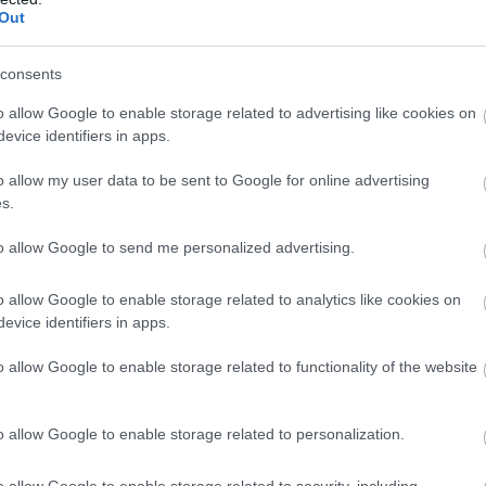
Out
 ανακούφιση των συμπτωμάτων.
ως δήθεν «θεραπεία» του hangover δεν αποτελεί
consents
ση των συμπτωμάτων χωρίς να αντιμετωπίζει την
o allow Google to enable storage related to advertising like cookies on
evice identifiers in apps.
o allow my user data to be sent to Google for online advertising
s.
to allow Google to send me personalized advertising.
o allow Google to enable storage related to analytics like cookies on
evice identifiers in apps.
o allow Google to enable storage related to functionality of the website
o allow Google to enable storage related to personalization.
o allow Google to enable storage related to security, including