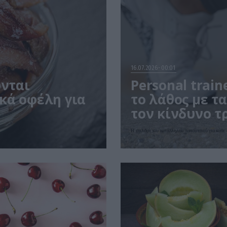
16.07.2026
00:01
ύνται
Personal trai
κά οφέλη για
το λάθος με τ
τον κίνδυνο 
Η επιλογή του κατάλληλου παπουτσιού για κάθε