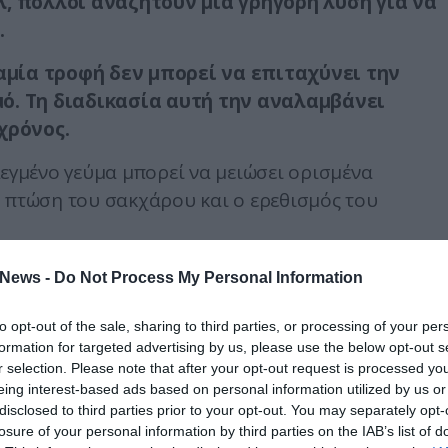
, πολλοί αναζητούν μια γρήγορη λύση για να
.
καμία τροφή δεν μπορεί να επιταχύνει την
ό. Τη διαδικασία αυτή την αναλαμβάνει
χρόνος.
λεγμένο γεύμα μπορεί να μειώσει ορισμένα
η πτώση του σακχάρου και ο ερεθισμός του
ύπνο είναι τροφές εύπεπτες και ήπιες, όπως
News -
Do Not Process My Personal Information
 μπανάνα, βραστό ρύζι, πατάτες, σκέτα
φόσον είναι ανεκτό) και μια μικρή ποσότητα
to opt-out of the sale, sharing to third parties, or processing of your per
formation for targeted advertising by us, please use the below opt-out s
 σημαντική είναι και η επαρκής ενυδάτωση με
r selection. Please note that after your opt-out request is processed y
ρολύτες.
eing interest-based ads based on personal information utilized by us or
disclosed to third parties prior to your opt-out. You may separately opt-
 κατανάλωση μικρών ποσοτήτων νερού και φαγητού,
losure of your personal information by third parties on the IAB’s list of