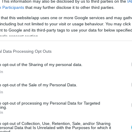
κα γεύματα που μπορεί να επιδεινώσουν την
. This information may also be disclosed by us to third parties on the
IA
Participants
that may further disclose it to other third parties.
 that this website/app uses one or more Google services and may gath
να υπάρχει νερό δίπλα στο κρεβάτι και, εφόσο
including but not limited to your visit or usage behaviour. You may click 
ίνεται στο πλάι και όχι ανάσκελα.
 to Google and its third-party tags to use your data for below specifi
ogle consent section.
λαμβάνονται υπνωτικά ή ηρεμιστικά μετά την
χή απαιτείται και στη χρήση ορισμένων
l Data Processing Opt Outs
ν το ήπαρ ή να ερεθίσουν το στομάχι.
o opt-out of the Sharing of my personal data.
, επαναλαμβανόμενους εμετούς, δυσκολία στην
In
ί να ξυπνήσει, απαιτείται άμεση ιατρική βοήθεια,
o opt-out of the Sale of my Personal Data.
ρίαση από αλκοόλ.
In
ασίζεται κυρίως στην καλή ενυδάτωση και
to opt-out of processing my Personal Data for Targeted
ing.
In
α με υψηλή περιεκτικότητα σε νερό, όπως
o opt-out of Collection, Use, Retention, Sale, and/or Sharing
ersonal Data that Is Unrelated with the Purposes for which it
γά, σούπες, γιαούρτι και αφεψήματα με τζίντζ
lected.