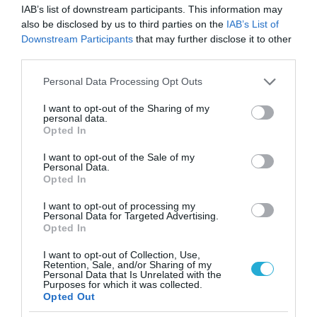
IAB’s list of downstream participants. This information may
14.07.2026
12:01
also be disclosed by us to third parties on the
IAB’s List of
Βραστά αυγά: Γιατί παραμένουν
Downstream Participants
that may further disclose it to other
δημοφιλής επιλογή στη διατροφή – Τα
third parties.
οφέλη τους
Please note that this website/app uses one or more Google
Personal Data Processing Opt Outs
services and may gather and store information including but
not limited to your visit or usage behaviour. You may click to
I want to opt-out of the Sharing of my
personal data.
grant or deny consent to Google and its third-party tags to
Opted In
use your data for below specified purposes in below Google
consent section.
I want to opt-out of the Sale of my
Personal Data.
Opted In
I want to opt-out of processing my
Personal Data for Targeted Advertising.
14.07.2026
00:01
Opted In
Το γιαούρτι ή το τυρί cottage βοηθά
I want to opt-out of Collection, Use,
περισσότερο στην απώλεια βάρους; – Τι
Retention, Sale, and/or Sharing of my
προτείνουν οι ειδικοί
Personal Data that Is Unrelated with the
Purposes for which it was collected.
Opted Out