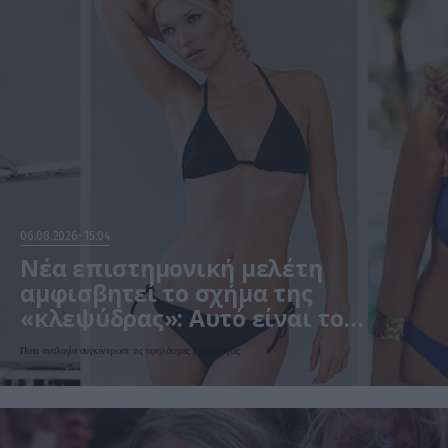
06.08.2026
15:04
Νέα επιστημονική μελέτη
αμφισβητεί το σχήμα της
«κλεψύδρας»: Αυτό είναι το
«ιδανικό» γυναικείο σώμα
Ποια αναλογία συγκέντρωσε τις υψηλότερες βαθμολογίες