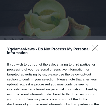
14.07.2026
15:01
Το καλοκαιρινό φρούτο που μπορεί να
YgeiamasNews -
Do Not Process My Personal
κρύβει κίνδυνο δηλητηρίασης: Το λάθος
Information
που κάνουν όλοι πριν το φάνε
If you wish to opt-out of the sale, sharing to third parties, or
processing of your personal or sensitive information for
targeted advertising by us, please use the below opt-out
section to confirm your selection. Please note that after your
opt-out request is processed you may continue seeing
interest-based ads based on personal information utilized by
us or personal information disclosed to third parties prior to
your opt-out. You may separately opt-out of the further
disclosure of your personal information by third parties on the