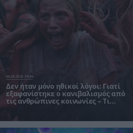
06.08.2026
09:04
Δεν ήταν μόνο ηθικοί λόγοι: Γιατί
εξαφανίστηκε ο κανιβαλισμός από
τις ανθρώπινες κοινωνίες – Τι
δείχνει νέα έρευνα
Η μελέτη βασίστηκε σε μαθηματικά μοντέλα