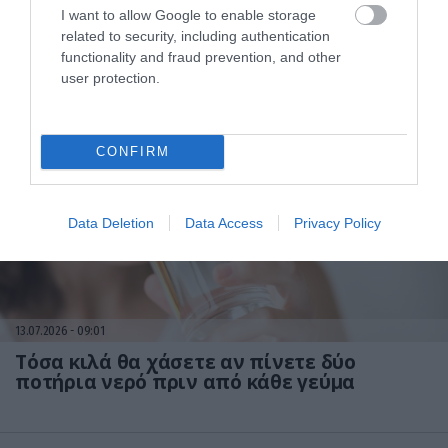
I want to allow Google to enable storage
13.07.2026
18:01
related to security, including authentication
Η διατροφή που μειώνει τη φλεγμονή στον
functionality and fraud prevention, and other
οργανισμό – Οι τροφές που προστατεύουν
user protection.
την υγεία
CONFIRM
Data Deletion
Data Access
Privacy Policy
13.07.2026
09:01
Τόσα κιλά θα χάσετε αν πίνετε δύο
ποτήρια νερό πριν από κάθε γεύμα