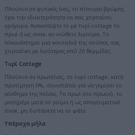
Πλούσιο σε φυτικές ίνες, το πίτουρο βρώμης
έχει την ιδιαιτερότητα να σας χορταίνει
γρήγορα. Ανακατέψτε το με τυρί cottage το
πρωί ή ως σνακ, αν νιώθετε λιγούρα. Το
πλεονέκτημα: μια κουταλιά της σούπας σας
χορταίνει με λιγότερες από 20 θερμίδες.
Τυρί Cottage
Πλούσιο σε πρωτεΐνες, το τυρί cottage, κατά
προτίμηση 0%, συνιστάται για να γεμίσει το
αίσθημα της πείνας. Το πρωί στο πρωινό, το
μεσημέρι μετά το γεύμα ή ως απογευματινό
σνακ, μη διστάσετε να το φάτε.
Υπέροχα μήλα